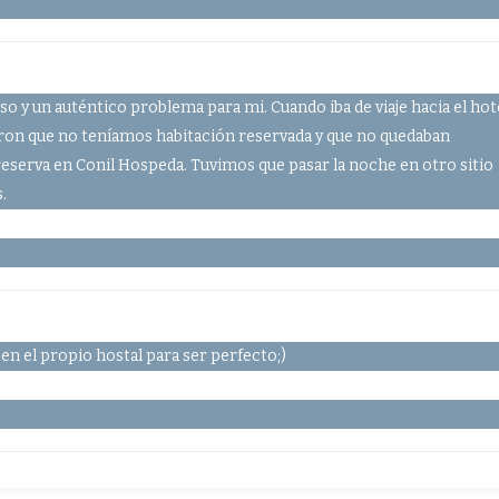
so y un auténtico problema para mi. Cuando iba de viaje hacia el hot
jeron que no teníamos habitación reservada y que no quedaban
reserva en Conil Hospeda. Tuvimos que pasar la noche en otro sitio
.
en el propio hostal para ser perfecto;)