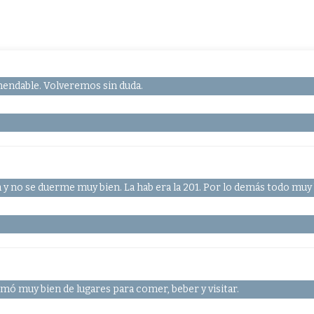
endable. Volveremos sin duda.
 y no se duerme muy bien. La hab era la 201. Por lo demás todo muy
mó muy bien de lugares para comer, beber y visitar.